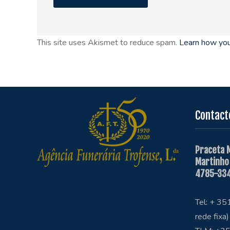
This site uses Akismet to reduce spam.
Learn how you
Contact
Praceta 
Martinho
4785-334
Tel: + 3
rede fixa)