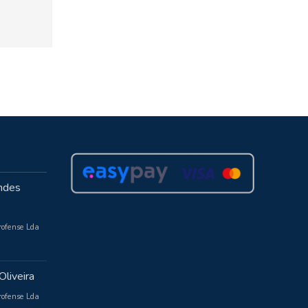
ndes
rofense Lda
Oliveira
rofense Lda