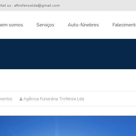
ail us : aftrofenselda@gmail.com
uem somos
Serviços
Auto-fúnebres
Faleciment
nt
mentos
Agência Funerária Trofense Lda