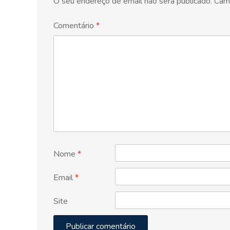
O seu endereço de email não será publicado.
Cam
Comentário
*
Nome
*
Email
*
Site