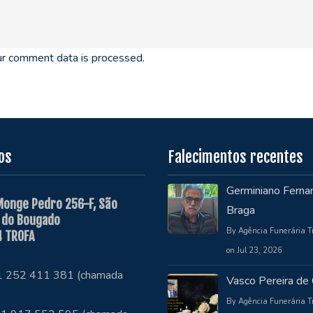
r comment data is processed.
os
Falecimentos recentes
Germiniano Ferna
Monge Pedro 256-F, São
Braga
 do Bougado
By Agência Funerária T
 TROFA
on Jul 23, 2026
51 252 411 381 (chamada
Vasco Pereira de 
By Agência Funerária T