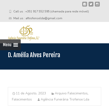
Call us : +351 917 552 595 (chamada para rede móvel)
Mail us : aftrofenselda@gmail.com
Skip
to
cont
Menu
D. Amélia Alves Pereira
11 de Agosto, 2023
Arquivo Falecimentos
,
Falecimentos
Agência Funerária Trofense Lda