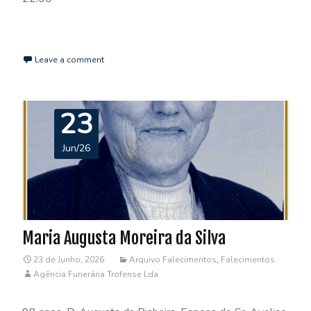
Read More…
Leave a comment
23
Jun/26
Maria Augusta Moreira da Silva
23 de Junho, 2026
Arquivo Falecimentos
,
Falecimentos
Agência Funerária Trofense Lda