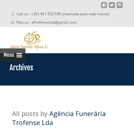
Call us : +351 917 552 595 (chamada para rede móvel)
Mail us : aftrofenselda@gmail.com
Skip
to
cont
Menu
Archives
All posts by
Agência Funerária
Trofense Lda