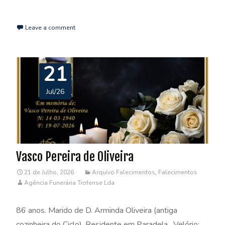
Read More…
Leave a comment
21
Jul/26
Vasco Pereira de Oliveira
21 de Julho, 2026
Arquivo Falecimentos
,
Falecimentos
Agência Funerária Trofense Lda
86 anos. Marido de D. Arminda Oliveira (antiga
cozinheira do Ciclo). Residente em Paradela. Velório: