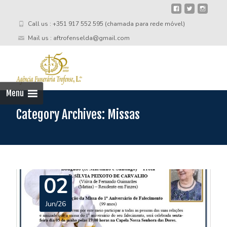
Call us : +351 917 552 595 (chamada para rede móvel)
Mail us : aftrofenselda@gmail.com
Skip
to
cont
Menu
Category Archives: Missas
02
Jun/26