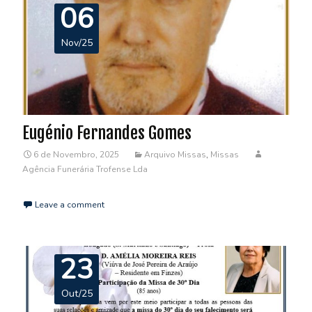
06
Nov/25
Eugénio Fernandes Gomes
6 de Novembro, 2025
Arquivo Missas
,
Missas
Agência Funerária Trofense Lda
Leave a comment
23
Out/25