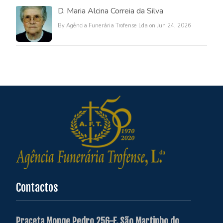
D. Maria Alcina Correia da Silva
By Agência Funerária Trofense Lda on Jun 24, 2026
Contactos
Praceta Monge Pedro 256-F, São Martinho do