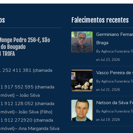
os
Falecimentos recentes
Germiniano Ferna
Monge Pedro 256-F, São
Braga
 do Bougado
By Agência Funerária T
 TROFA
on Jul 23, 2026
51 252 411 381 (chamada
Vasco Pereira de 
By Agência Funerária T
1 917 552 595 (chamada
on Jul 21, 2026
 móvel) – João Silva
Nelson da Silva Fe
1 912 128 052 (chamada
 móvel)– João Silva (Filho)
By Agência Funerária T
51 912 272920 (chamada
on Jul 19, 2026
 móvel)– Ana Margarida Silva