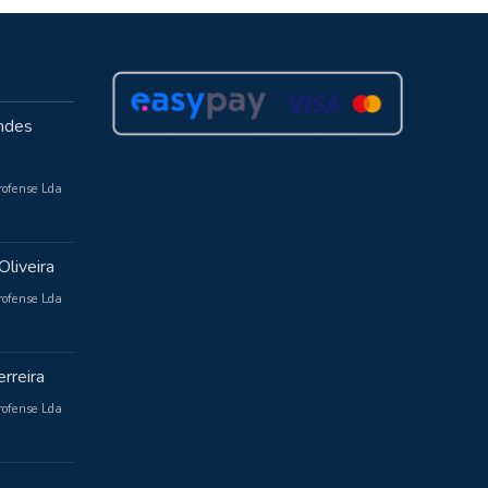
ndes
rofense Lda
Oliveira
rofense Lda
rreira
rofense Lda