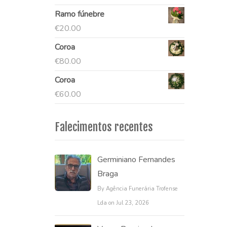
Ramo fúnebre
€
20.00
Coroa
€
80.00
Coroa
€
60.00
Falecimentos recentes
Germiniano Fernandes
Braga
By Agência Funerária Trofense
Lda on Jul 23, 2026