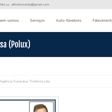
ail us : aftrofenselda@gmail.com
uem somos
Serviços
Auto-fúnebres
Faleciment
nt
sa (Polux)
Agência Funerária Trofense Lda