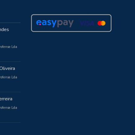
ndes
rofense Lda
Oliveira
rofense Lda
rreira
rofense Lda