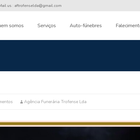
ail us : aftrofenselda@gmail.com
uem somos
Serviços
Auto-fúnebres
Faleciment
nt
mentos
Agência Funerária Trofense Lda