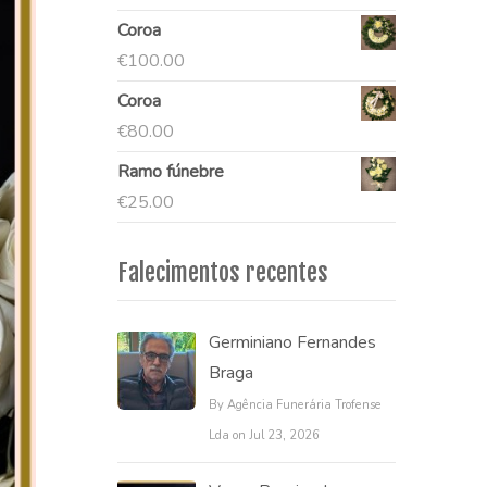
Coroa
€
100.00
Coroa
€
80.00
Ramo fúnebre
€
25.00
Falecimentos recentes
Germiniano Fernandes
Braga
By Agência Funerária Trofense
Lda on Jul 23, 2026