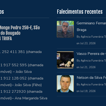
os
Falecimentos recentes
Germiniano Ferna
Monge Pedro 256-F, São
Braga
 do Bougado
By Agência Funerária T
 TROFA
on Jul 23, 2026
51 252 411 381 (chamada
Vasco Pereira de 
By Agência Funerária T
1 917 552 595 (chamada
on Jul 21, 2026
 móvel) – João Silva
Nelson da Silva Fe
1 912 128 052 (chamada
 móvel)– João Silva (Filho)
By Agência Funerária T
51 912 272920 (chamada
on Jul 19, 2026
 móvel)– Ana Margarida Silva