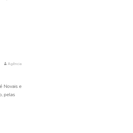
Agência
sé Novais e
o, pelas