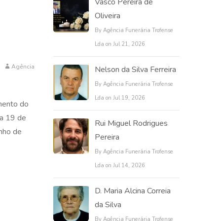
Vasco Pereira de
Oliveira
By Agência Funerária Trofense
Lda on Jul 21, 2026
Agência
Nelson da Silva Ferreira
By Agência Funerária Trofense
Lda on Jul 19, 2026
mento do
ia 19 de
Rui Miguel Rodrigues
inho de
Pereira
By Agência Funerária Trofense
Lda on Jul 14, 2026
D. Maria Alcina Correia
da Silva
By Agência Funerária Trofense