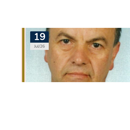
19
Jul/26