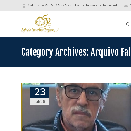
Call us : +351 917 552 595 (chamada para rede móvel)
M
Skip
to
Q
conte
Category Archives: Arquivo Fa
23
Jul/26