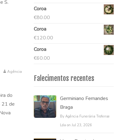
e S.
Coroa
€
80.00
Coroa
€
120.00
Coroa
€
60.00
Agência
Falecimentos recentes
ira do
Germiniano Fernandes
a 21 de
Braga
 Nova
By Agência Funerária Trofense
Lda on Jul 23, 2026