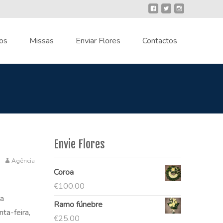
os
Missas
Enviar Flores
Contactos
Envie Flores
Agência
Coroa
€
100.00
da
Ramo fúnebre
ta-feira,
€
25.00