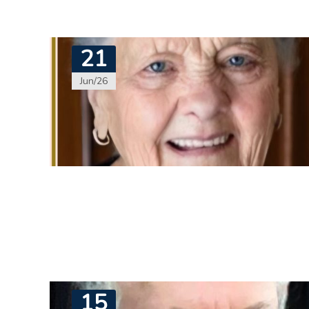
21
Jun/26
15