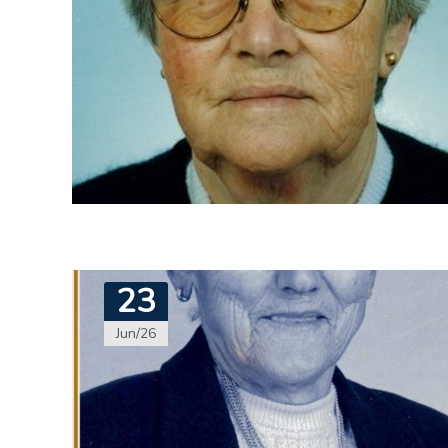
23
Jun/26