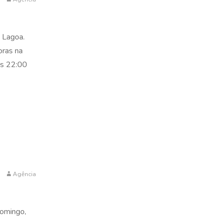
a Lagoa.
oras na
as 22:00
Agência
domingo,