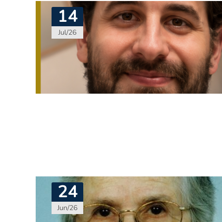
14
Jul/26
24
Jun/26