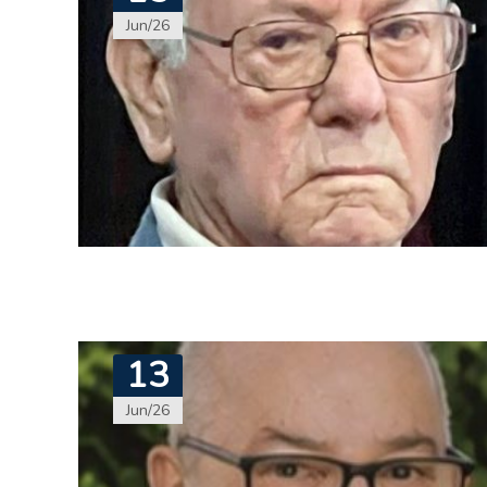
Jun/26
13
Jun/26