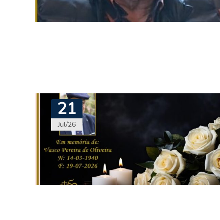
21
Jul/26