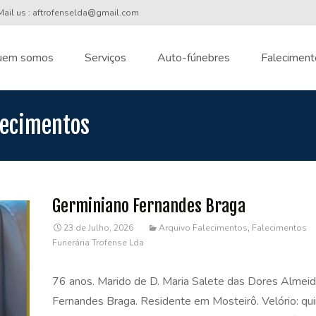
ail us : aftrofenselda@gmail.com
uem somos
Serviços
Auto-fúnebres
Faleciment
nt
lecimentos
Germiniano Fernandes Braga
23 de Julho, 2026
Arquivo Falecimentos
,
Falecimentos
Funerária Trofense Lda
76 anos. Marido de D. Maria Salete das Dores Almei
Fernandes Braga. Residente em Mosteirô. Velório: quin