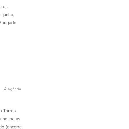
ro).
e junho,
 Bougado
Agência
o Torres.
unho, pelas
do (encerra