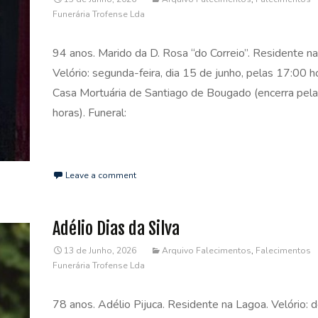
Funerária Trofense Lda
94 anos. Marido da D. Rosa “do Correio”. Residente n
Velório: segunda-feira, dia 15 de junho, pelas 17:00 h
Casa Mortuária de Santiago de Bougado (encerra pel
horas). Funeral:
Read More…
Leave a comment
Adélio Dias da Silva
13 de Junho, 2026
Arquivo Falecimentos
,
Falecimentos
Funerária Trofense Lda
78 anos. Adélio Pijuca. Residente na Lagoa. Velório: 