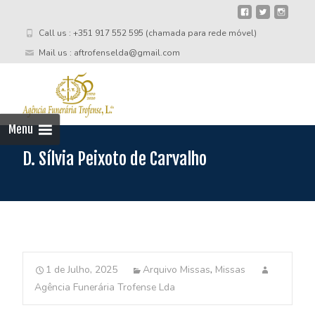
Call us : +351 917 552 595 (chamada para rede móvel)
Mail us : aftrofenselda@gmail.com
Skip
to
cont
Menu
D. Sílvia Peixoto de Carvalho
1 de Julho, 2025
Arquivo Missas
,
Missas
Agência Funerária Trofense Lda