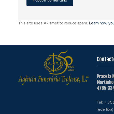
This site uses Akismet to reduce spam.
Learn how you
Contact
Praceta 
Martinho
4785-334
Tel: + 3
rede fixa)