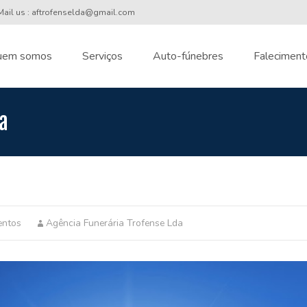
ail us : aftrofenselda@gmail.com
uem somos
Serviços
Auto-fúnebres
Faleciment
nt
a
entos
Agência Funerária Trofense Lda