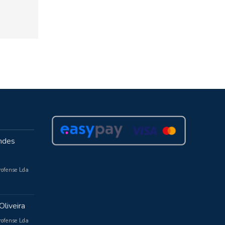
ndes
rofense Lda
Oliveira
rofense Lda