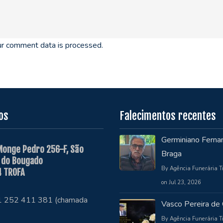
r comment data is processed.
os
Falecimentos recentes
Germiniano Ferna
Monge Pedro 256-F, São
Braga
 do Bougado
By Agência Funerária T
 TROFA
on Jul 23, 2026
51 252 411 381 (chamada
Vasco Pereira de 
By Agência Funerária T