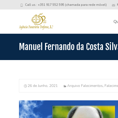
Call us : +351 917 552 595 (chamada para rede móvel)
M
Skip
to
Q
conte
Manuel Fernando da Costa Silv
26 de Junho, 2021
Arquivo Falecimentos
,
Falecim