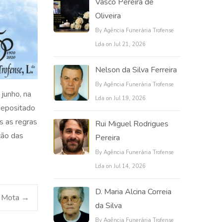
Vasco Pereira de
Oliveira
By Agência Funerária Trofense
Lda on Jul 21, 2026
Nelson da Silva Ferreira
By Agência Funerária Trofense
junho, na
Lda on Jul 19, 2026
 depositado
s as regras
Rui Miguel Rodrigues
ção das
Pereira
By Agência Funerária Trofense
Lda on Jul 14, 2026
D. Maria Alcina Correia
o Mota
→
da Silva
By Agência Funerária Trofense