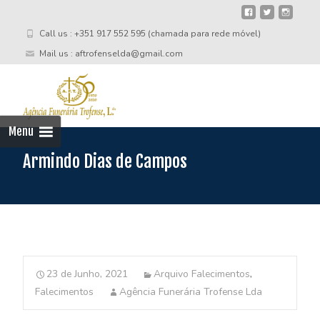
Call us : +351 917 552 595 (chamada para rede móvel)
Mail us : aftrofenselda@gmail.com
Skip
to
cont
Menu
Armindo Dias de Campos
23 de Junho, 2021
Arquivo Falecimentos
,
Falecimentos
Agência Funerária Trofense Lda