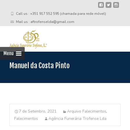
Call us : +351 917 552 595 (chamada para rede móvel)
Mail us : aftrofenselda@gmail.com
Skip
to
cont
Menu
Manuel da Costa Pinto
7 de Setembro, 2021
Arquivo Falecimentos
,
Falecimentos
Agência Funerária Trofense Lda