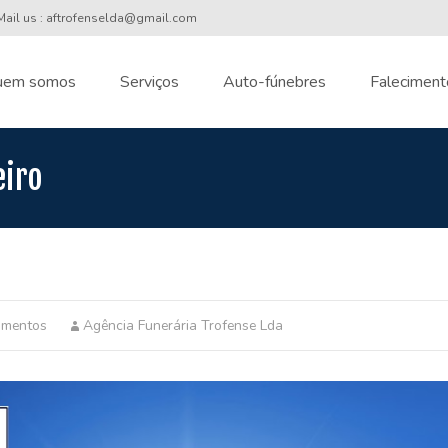
ail us : aftrofenselda@gmail.com
uem somos
Serviços
Auto-fúnebres
Faleciment
nt
eiro
imentos
Agência Funerária Trofense Lda