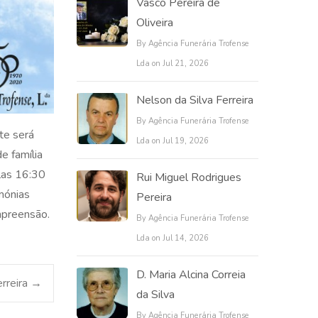
Vasco Pereira de
Oliveira
By Agência Funerária Trofense
Lda on Jul 21, 2026
Nelson da Silva Ferreira
By Agência Funerária Trofense
te será
Lda on Jul 19, 2026
e família
elas 16:30
Rui Miguel Rodrigues
mónias
Pereira
mpreensão.
By Agência Funerária Trofense
Lda on Jul 14, 2026
D. Maria Alcina Correia
erreira
→
da Silva
By Agência Funerária Trofense