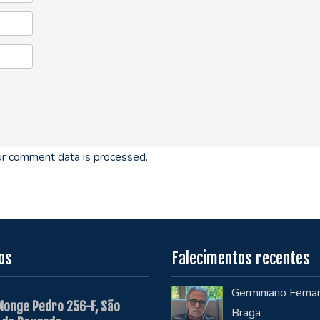
r comment data is processed.
os
Falecimentos recentes
Germiniano Ferna
Monge Pedro 256-F, São
Braga