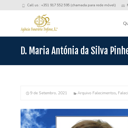
Call us : +351 917 552 595 (chamada para rede móvel)
M
Skip
to
Q
conte
D. Maria Antónia da Silva Pinh
9 de Setembro, 2021
Arquivo Falecimentos
,
Falec