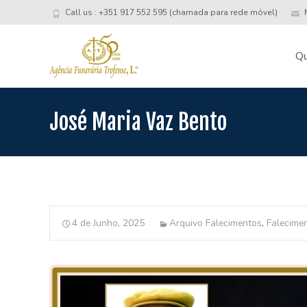
Call us : +351 917 552 595 (chamada para rede móvel)
M
Skip
to
Q
conte
José Maria Vaz Bento
4 de Junho, 2025
Arquivo Falecimentos
,
Falecime