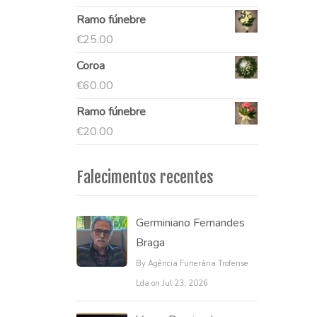
Ramo fúnebre
€
25.00
Coroa
€
60.00
Ramo fúnebre
€
20.00
Falecimentos recentes
Germiniano Fernandes
Braga
By Agência Funerária Trofense
Lda on Jul 23, 2026