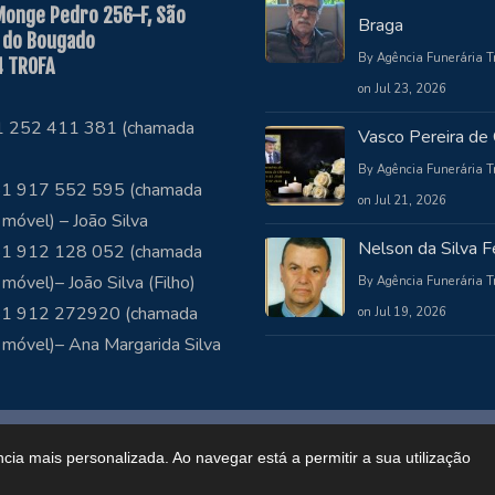
Monge Pedro 256-F, São
Braga
 do Bougado
By Agência Funerária T
 TROFA
on Jul 23, 2026
51 252 411 381 (chamada
Vasco Pereira de 
By Agência Funerária T
1 917 552 595 (chamada
on Jul 21, 2026
 móvel) – João Silva
Nelson da Silva Fe
1 912 128 052 (chamada
 móvel)– João Silva (Filho)
By Agência Funerária T
51 912 272920 (chamada
on Jul 19, 2026
 móvel)– Ana Margarida Silva
ncia mais personalizada. Ao navegar está a permitir a sua utilização