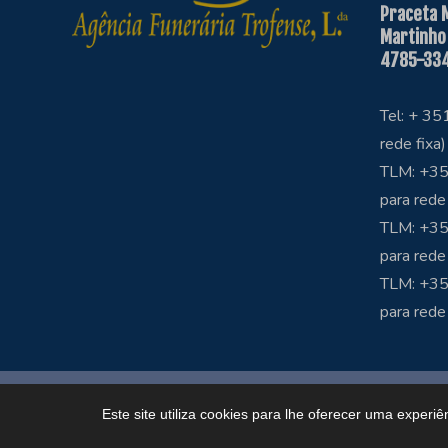
Praceta 
Martinho
4785-334
Tel: + 3
rede fixa)
TLM: +35
para rede
TLM: +35
para rede
TLM: +3
para rede
Copyright © Funerária Trofense
Este site utiliza cookies para lhe oferecer uma experiê