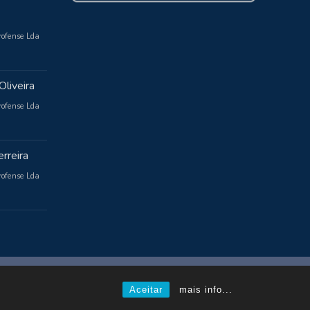
rofense Lda
Oliveira
rofense Lda
rreira
rofense Lda
Powered by WordPress
, Theme
i-max
by TemplatesNext.
Aceitar
mais info...