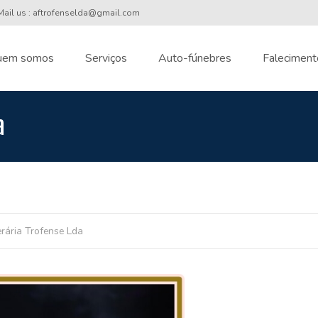
ail us : aftrofenselda@gmail.com
uem somos
Serviços
Auto-fúnebres
Faleciment
nt
a
rária Trofense Lda