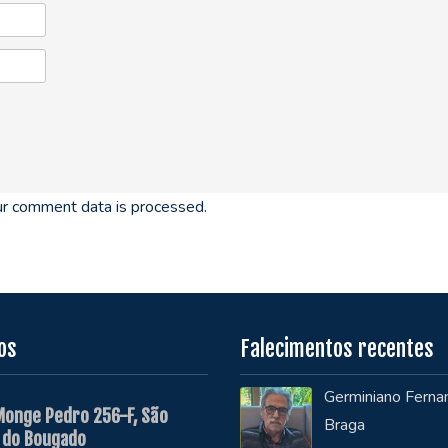
r comment data is processed.
os
Falecimentos recentes
Germiniano Ferna
Monge Pedro 256-F, São
Braga
 do Bougado