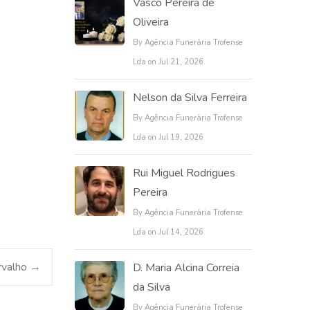
Vasco Pereira de
Oliveira
By Agência Funerária Trofense
Lda on Jul 21, 2026
Nelson da Silva Ferreira
By Agência Funerária Trofense
Lda on Jul 19, 2026
Rui Miguel Rodrigues
Pereira
By Agência Funerária Trofense
Lda on Jul 14, 2026
arvalho
→
D. Maria Alcina Correia
da Silva
By Agência Funerária Trofense