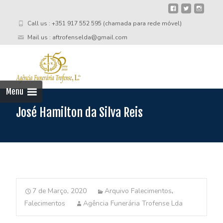
Call us : +351 917 552 595 (chamada para rede móvel)
Mail us : aftrofenselda@gmail.com
Skip
to
cont
Menu
José Hamilton da Silva Reis
7 de Março, 2020
Arquivo Falecimentos
,
Falecimentos
Agência Funerária Trofense Lda