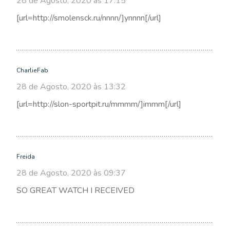
28 de Agosto, 2020 às 17:15
[url=http://smolensck.ru/nnnn/]ynnnn[/url]
CharlieFab
28 de Agosto, 2020 às 13:32
[url=http://slon-sportpit.ru/mmmm/]immm[/url]
Freida
28 de Agosto, 2020 às 09:37
SO GREAT WATCH I RECEIVED