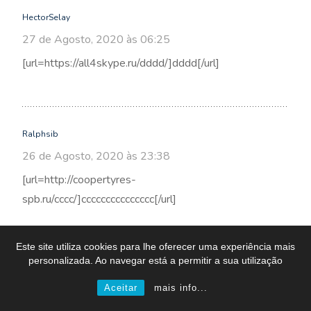
HectorSelay
27 de Agosto, 2020 às 06:25
[url=https://all4skype.ru/dddd/]dddd[/url]
Ralphsib
26 de Agosto, 2020 às 23:38
[url=http://coopertyres-
spb.ru/cccc/]ccccccccccccccc[/url]
Este site utiliza cookies para lhe oferecer uma experiência mais
personalizada. Ao navegar está a permitir a sua utilização
WilliamLaw
Aceitar
mais info...
26 de Agosto, 2020 às 20:12