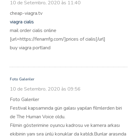
10 de Setembro, 2020 às 11:40
cheap-viagra.tv
viagra cialis
mail order cialis online
[url=https://fenamfg.com/]prices of cialis[/url]
buy viagra portland
Foto Galeriler
10 de Setembro, 2020 às 09:56
Foto Galeriler
Festival kapsamında gün galası yapılan filmlerden biri
de The Human Voice oldu.
Filmin gösterimine oyuncu kadrosu ve kamera arkası
ekibinin yanı sıra ünlü konuklar da katıldı.Bunlar arasında