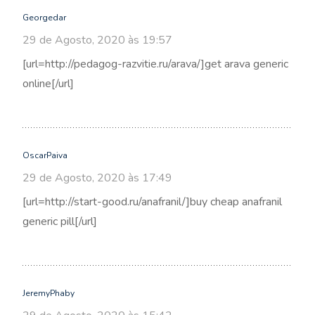
Georgedar
29 de Agosto, 2020 às 19:57
[url=http://pedagog-razvitie.ru/arava/]get arava generic
online[/url]
OscarPaiva
29 de Agosto, 2020 às 17:49
[url=http://start-good.ru/anafranil/]buy cheap anafranil
generic pill[/url]
JeremyPhaby