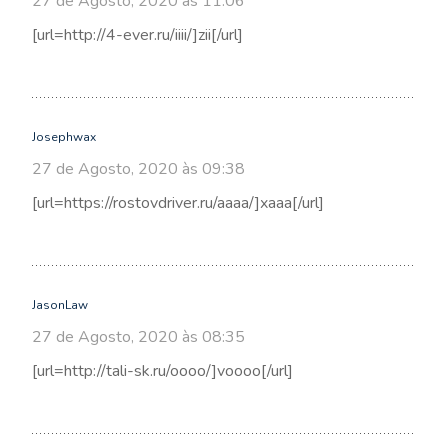
27 de Agosto, 2020 às 11:06
[url=http://4-ever.ru/iiii/]zii[/url]
Josephwax
27 de Agosto, 2020 às 09:38
[url=https://rostovdriver.ru/aaaa/]xaaa[/url]
JasonLaw
27 de Agosto, 2020 às 08:35
[url=http://tali-sk.ru/oooo/]voooo[/url]