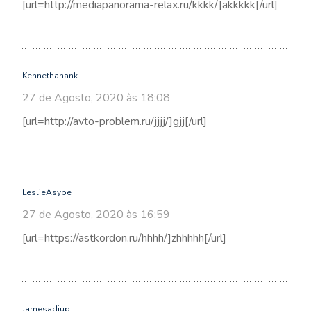
[url=http://mediapanorama-relax.ru/kkkk/]akkkkk[/url]
Kennethanank
27 de Agosto, 2020 às 18:08
[url=http://avto-problem.ru/jjjj/]gjj[/url]
LeslieAsype
27 de Agosto, 2020 às 16:59
[url=https://astkordon.ru/hhhh/]zhhhhh[/url]
Jamesadjup