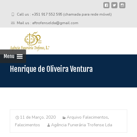
Call us : +351 917 552 595 (chamada para rede móvel)
Mail us : aftrofenselda@gmail.com
Skip
to
cont
Menu
Henrique de Oliveira Ventura
11 de Março, 2020
Arquivo Falecimentos
,
Falecimentos
Agência Funerária Trofense Lda