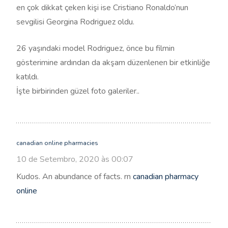
en çok dikkat çeken kişi ise Cristiano Ronaldo’nun
sevgilisi Georgina Rodriguez oldu.
26 yaşındaki model Rodriguez, önce bu filmin
gösterimine ardından da akşam düzenlenen bir etkinliğe
katıldı.
İşte birbirinden güzel foto galeriler..
canadian online pharmacies
10 de Setembro, 2020 às 00:07
Kudos. An abundance of facts. rn
canadian pharmacy
online