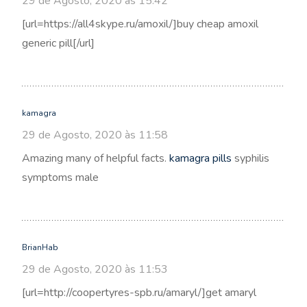
29 de Agosto, 2020 às 15:42
[url=https://all4skype.ru/amoxil/]buy cheap amoxil
generic pill[/url]
kamagra
29 de Agosto, 2020 às 11:58
Amazing many of helpful facts.
kamagra pills
syphilis
symptoms male
BrianHab
29 de Agosto, 2020 às 11:53
[url=http://coopertyres-spb.ru/amaryl/]get amaryl