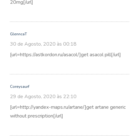
20mg[/url]
GlenncaT
30 de Agosto, 2020 às 00:18
[url=https://astkordon.ru/asacol/]get asacol pill[/url]
Coreysaurf
29 de Agosto, 2020 às 22:10
[url=http://yandex-maps.ru/artane/]get artane generic
without prescription[/url]