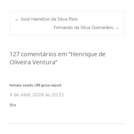
Post
←
José Hamilton da Silva Reis
Fernando da Silva Guimarães
→
navigation
127 comentários em “
Henrique de
Oliveira Ventura
”
female seeds c99 grow report
4 de Abril, 2026 às 20:31
thx