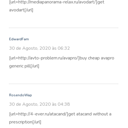
[url=http://mediapanorama-relax.ru/avodart/]get
avodart[/url]
EdwardFam
30 de Agosto, 2020 às 06:32
[url=http://avto-problem.ru/avapro/]buy cheap avapro
generic pill[/url]
RosendoWap
30 de Agosto, 2020 às 04:38
[url=http://4-ever.ru/atacand/]get atacand without a
prescription[/url]