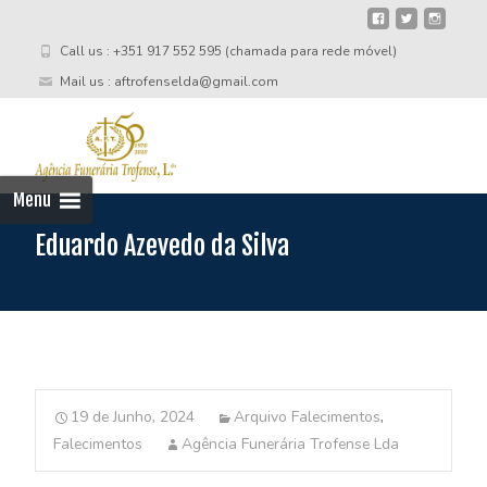
Call us : +351 917 552 595 (chamada para rede móvel)
Mail us : aftrofenselda@gmail.com
Skip
to
cont
Menu
Eduardo Azevedo da Silva
19 de Junho, 2024
Arquivo Falecimentos
,
Falecimentos
Agência Funerária Trofense Lda