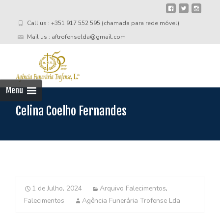
Call us : +351 917 552 595 (chamada para rede móvel)
Mail us : aftrofenselda@gmail.com
Skip
to
cont
Menu
Celina Coelho Fernandes
1 de Julho, 2024
Arquivo Falecimentos
,
Falecimentos
Agência Funerária Trofense Lda