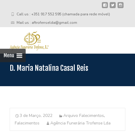
Call us : +351 917 552 595 (chamada para rede móvel)
Mail us : aftrofenselda@gmail.com
Skip
to
cont
Menu
D. Maria Natalina Casal Reis
3 de Março, 2022
Arquivo Falecimentos
,
Falecimentos
Agência Funerária Trofense Lda