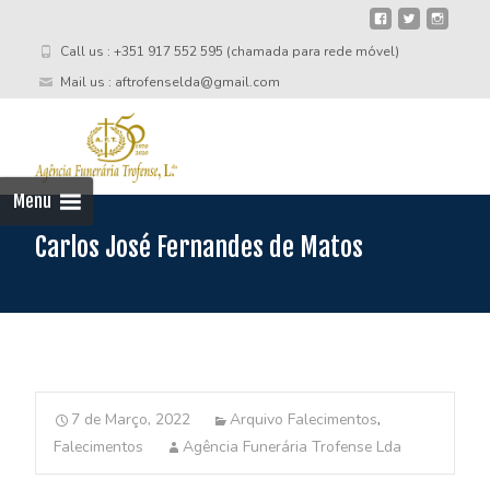
Call us : +351 917 552 595 (chamada para rede móvel)
Mail us : aftrofenselda@gmail.com
Skip
to
cont
Menu
Carlos José Fernandes de Matos
7 de Março, 2022
Arquivo Falecimentos
,
Falecimentos
Agência Funerária Trofense Lda