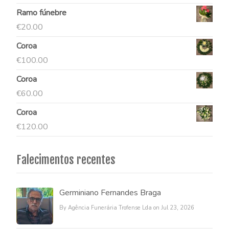
Ramo fúnebre
€
20.00
Coroa
€
100.00
Coroa
€
60.00
Coroa
€
120.00
Falecimentos recentes
Germiniano Fernandes Braga
By Agência Funerária Trofense Lda on Jul 23, 2026