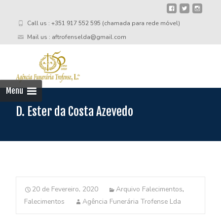
Call us : +351 917 552 595 (chamada para rede móvel)
Mail us : aftrofenselda@gmail.com
Skip
to
cont
Menu
D. Ester da Costa Azevedo
20 de Fevereiro, 2020
Arquivo Falecimentos
,
Falecimentos
Agência Funerária Trofense Lda