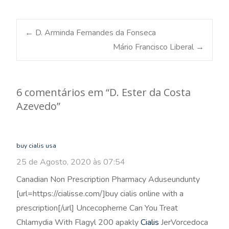
Post
←
D. Arminda Fernandes da Fonseca
Mário Francisco Liberal
→
navigation
6 comentários em “
D. Ester da Costa
Azevedo
”
buy cialis usa
25 de Agosto, 2020 às 07:54
Canadian Non Prescription Pharmacy Aduseundunty
[url=https://cialisse.com/]buy cialis online with a
prescription[/url] Uncecopherne Can You Treat
Chlamydia With Flagyl 200 apakly
Cialis
JerVorcedoca