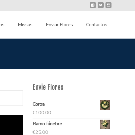
os
Missas
Enviar Flores
Contactos
Envie Flores
Coroa
€
100.00
Ramo fúnebre
€
25.00