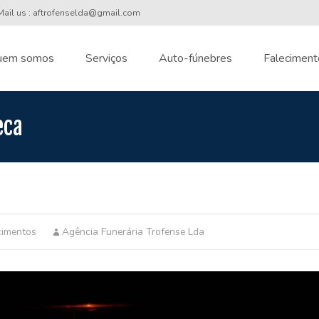
ail us : aftrofenselda@gmail.com
uem somos
Serviços
Auto-fúnebres
Faleciment
nt
eca
cimentos
Agência Funerária Trofense Lda