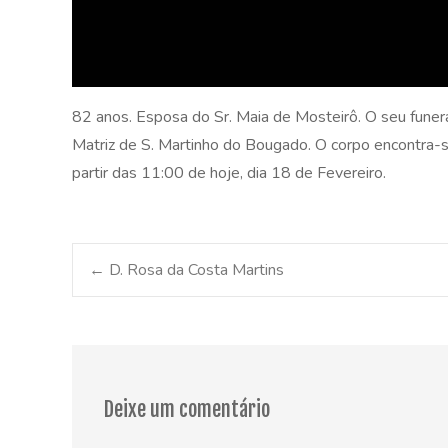
82 anos. Esposa do Sr. Maia de Mosteirô. O seu funeral
Matriz de S. Martinho do Bougado. O corpo encontra-
partir das 11:00 de hoje, dia 18 de Fevereiro.
Post
←
D. Rosa da Costa Martins
navigation
Deixe um comentário