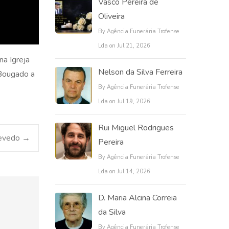
Vasco Pereira de
Oliveira
By Agência Funerária Trofense
Lda on Jul 21, 2026
na Igreja
Nelson da Silva Ferreira
 Bougado a
By Agência Funerária Trofense
Lda on Jul 19, 2026
Rui Miguel Rodrigues
zevedo
→
Pereira
By Agência Funerária Trofense
Lda on Jul 14, 2026
D. Maria Alcina Correia
da Silva
By Agência Funerária Trofense