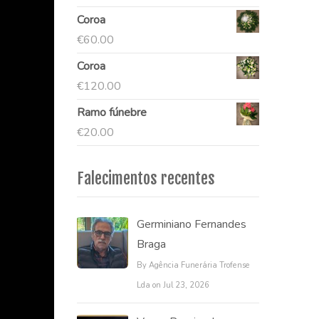
Coroa
€
60.00
Coroa
€
120.00
Ramo fúnebre
€
20.00
Falecimentos recentes
Germiniano Fernandes
Braga
By Agência Funerária Trofense
Lda on Jul 23, 2026