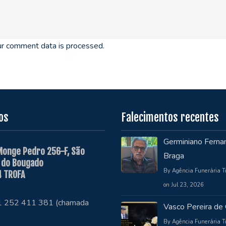
r comment data is processed.
os
Falecimentos recentes
Germiniano Ferna
Monge Pedro 256-F, São
Braga
 do Bougado
By Agência Funerária T
 TROFA
on Jul 23, 2026
51 252 411 381 (chamada
Vasco Pereira de 
By Agência Funerária T