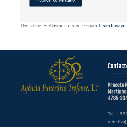
This site uses Akismet to reduce spam.
Learn how you
Contact
Praceta 
Martinho
4785-334
Tel: + 3
rede fixa)