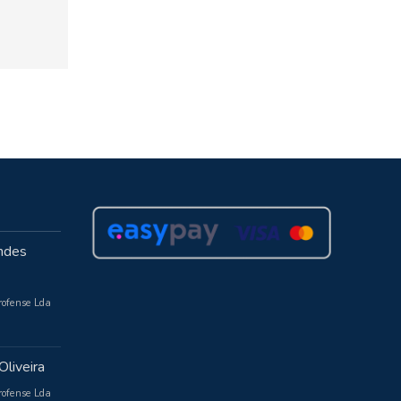
ndes
rofense Lda
Oliveira
rofense Lda