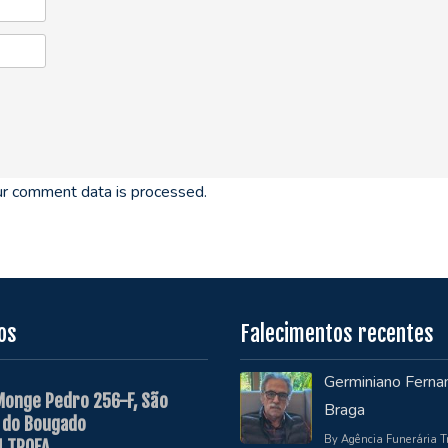
r comment data is processed.
os
Falecimentos recentes
Germiniano Ferna
Monge Pedro 256-F, São
Braga
 do Bougado
By Agência Funerária T
 TROFA