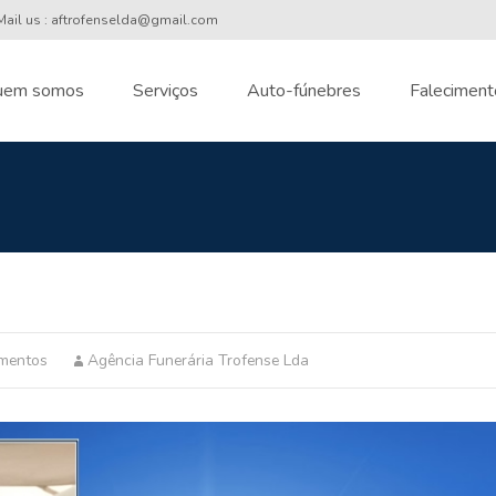
ail us : aftrofenselda@gmail.com
uem somos
Serviços
Auto-fúnebres
Faleciment
nt
imentos
Agência Funerária Trofense Lda