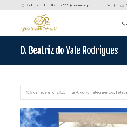
Call us : +351 917 552 595 (chamada para rede móvel)
M
Skip
to
Q
conte
D. Beatriz do Vale Rodrigues
6 de Fevereiro, 2023
Arquivo Falecimentos
,
Falec