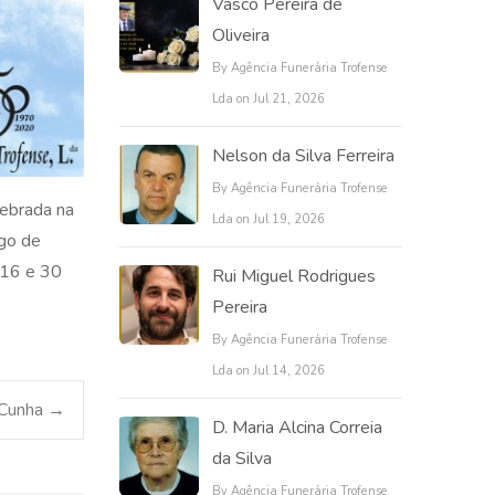
Vasco Pereira de
Oliveira
By Agência Funerária Trofense
Lda on Jul 21, 2026
Nelson da Silva Ferreira
By Agência Funerária Trofense
lebrada na
Lda on Jul 19, 2026
igo de
 16 e 30
Rui Miguel Rodrigues
Pereira
By Agência Funerária Trofense
Lda on Jul 14, 2026
 Cunha
→
D. Maria Alcina Correia
da Silva
By Agência Funerária Trofense