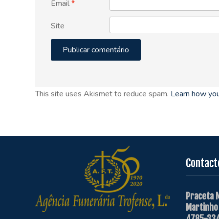
Email
*
Site
This site uses Akismet to reduce spam.
Learn how you
Contact
Praceta 
Martinho
4785-334