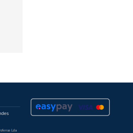
ndes
rofense Lda