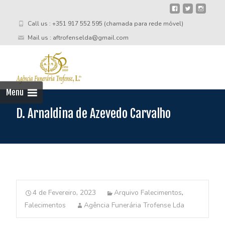
Call us : +351 917 552 595 (chamada para rede móvel)
Mail us : aftrofenselda@gmail.com
Skip
to
cont
Menu
D. Arnaldina de Azevedo Carvalho
4 de Fevereiro, 2023
Arquivo Falecimentos
,
Falecimentos
Agência Funerária Trofense Lda