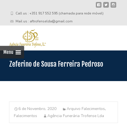
Call us : +351 917 552 595 (chamada para rede móvel)
Mail us : aftrofenselda@gmail.com
Skip
to
cont
Menu
Zeferino de Sousa Ferreira Pedroso
6 de Novembro, 2020
Arquivo Falecimentos
,
Falecimentos
Agência Funerária Trofense Lda