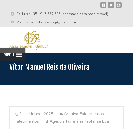
Call us : +351 917 552 595 (chamada para rede móvel)
Mail us : aftrofenselda@gmail.com
Skip
to
cont
Menu
Vítor Manuel Reis de Oliveira
21 de Junho, 2025
Arquivo Falecimentos
,
Falecimentos
Agência Funerária Trofense Lda