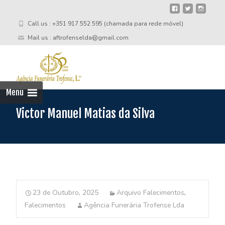
Call us : +351 917 552 595 (chamada para rede móvel)
Mail us : aftrofenselda@gmail.com
Skip
to
cont
Menu
Victor Manuel Matias da Silva
23 de Outubro, 2025
Arquivo Falecimentos
,
Falecimentos
Agência Funerária Trofense Lda