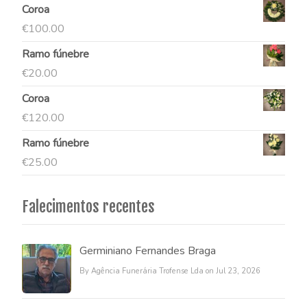
Coroa
€
100.00
Ramo fúnebre
€
20.00
Coroa
€
120.00
Ramo fúnebre
€
25.00
Falecimentos recentes
Germiniano Fernandes Braga
By Agência Funerária Trofense Lda on Jul 23, 2026