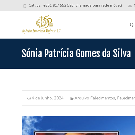
Call us : +351 917 552 595 (chamada para rede móvel)
M
Skip
to
Q
conte
Sónia Patrícia Gomes da Silva
4 de Junho, 2024
Arquivo Falecimentos
,
Falecime