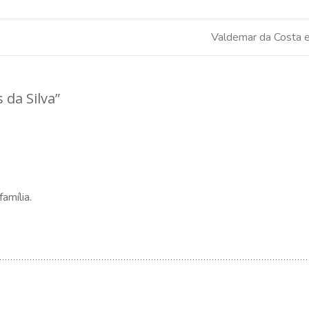
Valdemar da Costa e
 da Silva
”
amília.