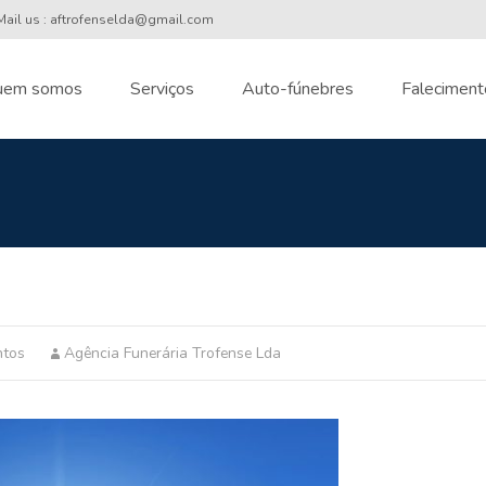
ail us : aftrofenselda@gmail.com
uem somos
Serviços
Auto-fúnebres
Faleciment
nt
ntos
Agência Funerária Trofense Lda