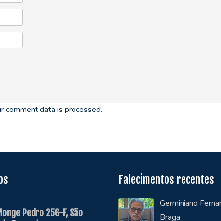
r comment data is processed.
os
Falecimentos recentes
Germiniano Ferna
Monge Pedro 256-F, São
Braga