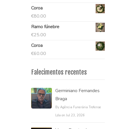
Coroa
€
80.00
Ramo fúnebre
€
25.00
Coroa
€
60.00
Falecimentos recentes
Germiniano Fernandes
Braga
By Agência Funerária Trofense
Lda on Jul 23, 2026