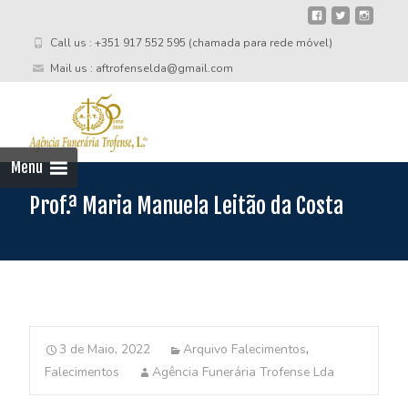
Call us : +351 917 552 595 (chamada para rede móvel)
Mail us : aftrofenselda@gmail.com
Skip
to
cont
Menu
Prof.ª Maria Manuela Leitão da Costa
3 de Maio, 2022
Arquivo Falecimentos
,
Falecimentos
Agência Funerária Trofense Lda