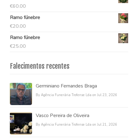
€
60.00
Ramo fúnebre
€
20.00
Ramo fúnebre
€
25.00
Falecimentos recentes
Germiniano Fernandes Braga
By Agência Funerária Trofense Lda on Jul 23, 2026
Vasco Pereira de Oliveira
By Agência Funerária Trofense Lda on Jul 21, 2026