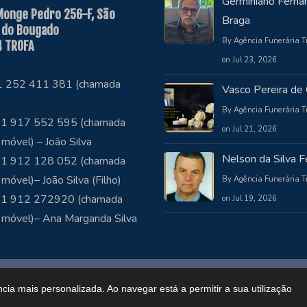
Germiniano Ferna
Monge Pedro 256-F, São
Braga
 do Bougado
By Agência Funerária T
 TROFA
on Jul 23, 2026
51 252 411 381 (chamada
Vasco Pereira de 
By Agência Funerária T
1 917 552 595 (chamada
on Jul 21, 2026
 móvel) – João Silva
Nelson da Silva Fe
1 912 128 052 (chamada
 móvel)– João Silva (Filho)
By Agência Funerária T
51 912 272920 (chamada
on Jul 19, 2026
 móvel)– Ana Margarida Silva
ncia mais personalizada. Ao navegar está a permitir a sua utilização