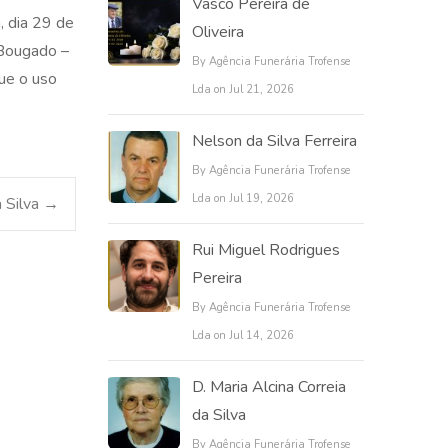
Vasco Pereira de
, dia 29 de
Oliveira
 Bougado –
By Agência Funerária Trofense
ue o uso
Lda on Jul 21, 2026
Nelson da Silva Ferreira
By Agência Funerária Trofense
Lda on Jul 19, 2026
a Silva
→
Rui Miguel Rodrigues
Pereira
By Agência Funerária Trofense
Lda on Jul 14, 2026
D. Maria Alcina Correia
da Silva
By Agência Funerária Trofense