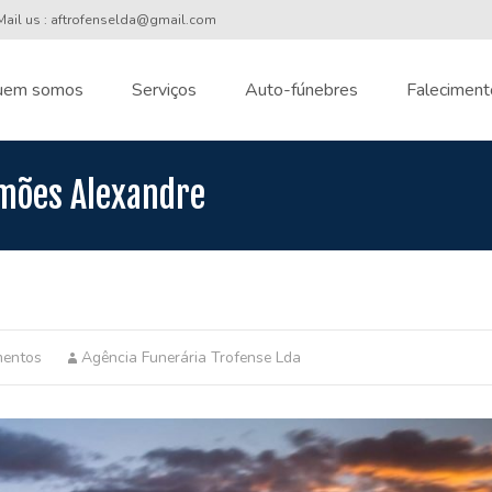
ail us : aftrofenselda@gmail.com
uem somos
Serviços
Auto-fúnebres
Faleciment
nt
imões Alexandre
mentos
Agência Funerária Trofense Lda