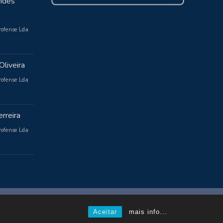
ndes
rofense Lda
Oliveira
rofense Lda
rreira
rofense Lda
Powered by WordPress
, Theme
i-max
by TemplatesNext.
Aceitar
mais info...