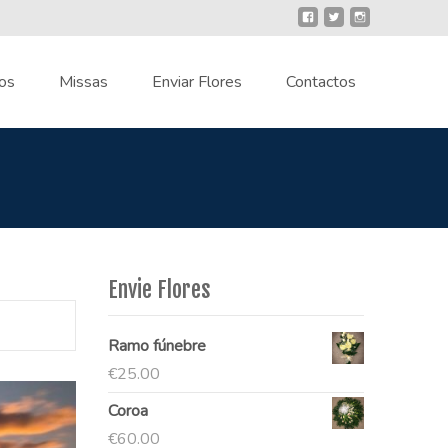
os
Missas
Enviar Flores
Contactos
Envie Flores
Ramo fúnebre
€
25.00
Coroa
€
60.00