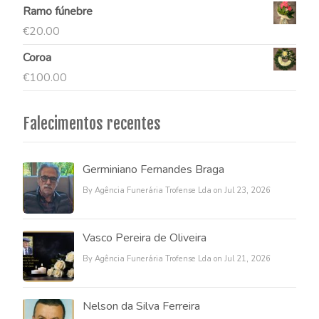
Ramo fúnebre
€
20.00
Coroa
€
100.00
Falecimentos recentes
Germiniano Fernandes Braga
By Agência Funerária Trofense Lda on Jul 23, 2026
Vasco Pereira de Oliveira
By Agência Funerária Trofense Lda on Jul 21, 2026
Nelson da Silva Ferreira