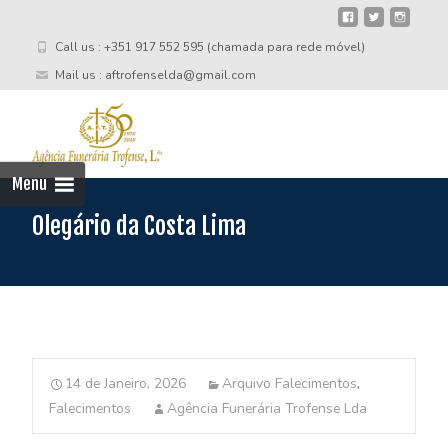
Call us : +351 917 552 595 (chamada para rede móvel)
Mail us : aftrofenselda@gmail.com
Skip
to
cont
Menu
Olegário da Costa Lima
14 de Janeiro, 2026
Arquivo Falecimentos
,
Falecimentos
Agência Funerária Trofense Lda