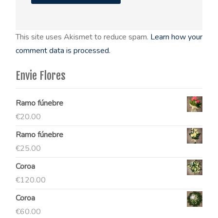
This site uses Akismet to reduce spam.
Learn how your
comment data is processed.
Envie Flores
Ramo fúnebre
€
20.00
Ramo fúnebre
€
25.00
Coroa
€
120.00
Coroa
€
60.00