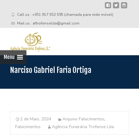
Call us : +351 917 552 595 (chamada para rede móvel)
Mail us : aftrofenselda@gmail.com
Skip
to
cont
Menu
Narciso Gabriel Faria Ortiga
2 de Maio, 2024
Arquivo Falecimentos
,
Falecimentos
Agência Funerária Trofense Lda