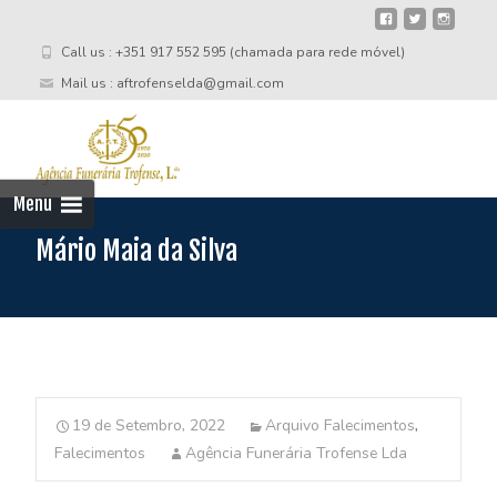
Call us : +351 917 552 595 (chamada para rede móvel)
Mail us : aftrofenselda@gmail.com
Skip
to
cont
Menu
Mário Maia da Silva
19 de Setembro, 2022
Arquivo Falecimentos
,
Falecimentos
Agência Funerária Trofense Lda