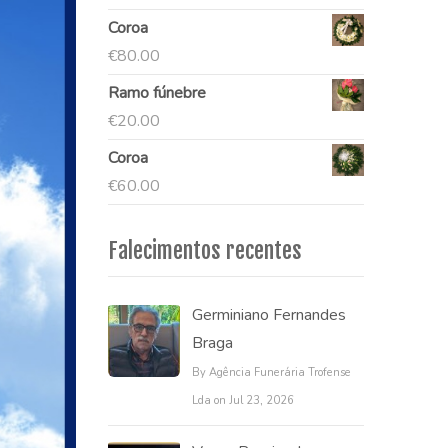
Coroa
€
80.00
Ramo fúnebre
€
20.00
Coroa
€
60.00
Falecimentos recentes
Germiniano Fernandes
Braga
By Agência Funerária Trofense
Lda on Jul 23, 2026