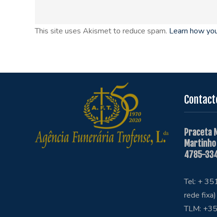
This site uses Akismet to reduce spam.
Learn how you
Contact
Praceta 
Martinho
4785-334
Tel: + 3
rede fixa)
TLM: +35