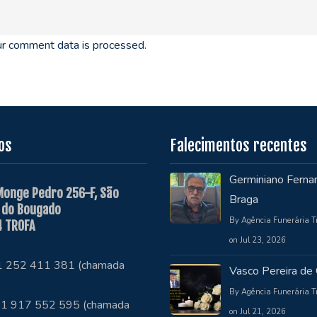
r comment data is processed.
os
Falecimentos recentes
Germiniano Ferna
Monge Pedro 256-F, São
Braga
 do Bougado
By Agência Funerária T
 TROFA
on Jul 23, 2026
51 252 411 381 (chamada
Vasco Pereira de 
By Agência Funerária T
1 917 552 595 (chamada
on Jul 21, 2026