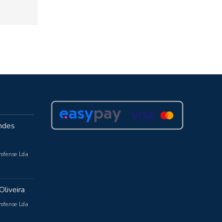
ndes
rofense Lda
Oliveira
rofense Lda