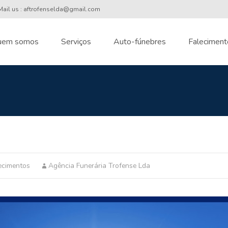
ail us : aftrofenselda@gmail.com
uem somos
Serviços
Auto-fúnebres
Faleciment
nt
ecimentos
Agência Funerária Trofense Lda