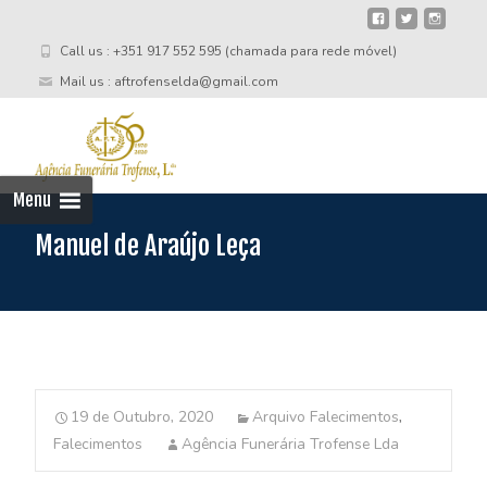
Call us : +351 917 552 595 (chamada para rede móvel)
Mail us : aftrofenselda@gmail.com
Skip
to
cont
Menu
Manuel de Araújo Leça
19 de Outubro, 2020
Arquivo Falecimentos
,
Falecimentos
Agência Funerária Trofense Lda