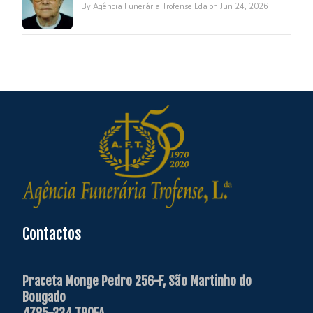
By Agência Funerária Trofense Lda on Jun 24, 2026
Contactos
Praceta Monge Pedro 256-F, São Martinho do
Bougado
4785-334 TROFA