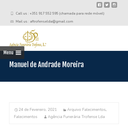
Call us : +351 917 552 595 (chamada para rede móvel)
Mail us : aftrofenselda@gmail.com
Skip
to
cont
Menu
Manuel de Andrade Moreira
24 de Fevereiro, 2021
Arquivo Falecimentos
,
Falecimentos
Agência Funerária Trofense Lda