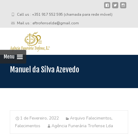
Call us : +351 917 552 595 (chamada para rede móvel)
Mail us : aftrofenselda@gmail.com
Skip
to
cont
Menu
Manuel da Silva Azevedo
1 de Fevereiro, 2022
Arquivo Falecimentos
,
Falecimentos
Agência Funerária Trofense Lda