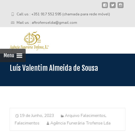
Call us : +351 917 552 595 (chamada para rede móvel)
Mail us : aftrofenselda@gmail.com
Skip
to
cont
Menu
Luís Valentim Almeida de Sousa
19 de Junho, 2023
Arquivo Falecimentos
,
Falecimentos
Agência Funerária Trofense Lda