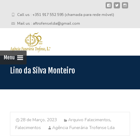
Call us : +351 917 552 595 (chamada para rede móvel)
Mail us : aftrofenselda@gmail.com
Skip
to
cont
Menu
Lino da Silva Monteiro
28 de Março, 2023
Arquivo Falecimentos
,
Falecimentos
Agência Funerária Trofense Lda