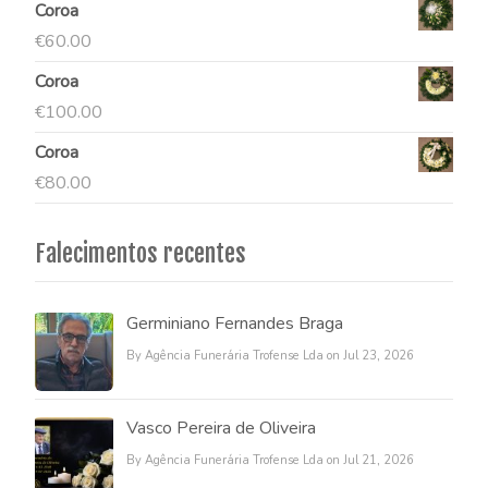
Coroa
€
60.00
Coroa
€
100.00
Coroa
€
80.00
Falecimentos recentes
Germiniano Fernandes Braga
By Agência Funerária Trofense Lda on Jul 23, 2026
Vasco Pereira de Oliveira
By Agência Funerária Trofense Lda on Jul 21, 2026