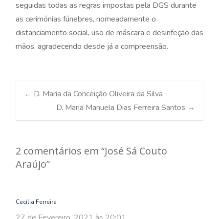
seguidas todas as regras impostas pela DGS durante
as cerimónias fúnebres, nomeadamente o
distanciamento social, uso de máscara e desinfeção das
mãos, agradecendo desde já a compreensão.
Post
←
D. Maria da Conceição Oliveira da Silva
D. Maria Manuela Dias Ferreira Santos
→
navigation
2 comentários em “
José Sá Couto
Araújo
”
Cecília Ferreira
27 de Fevereiro, 2021 às 20:01