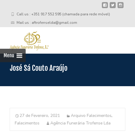
Call us : +351 917 552 595 (chamada para rede móvel)
Mail us : aftrofenselda@gmail.com
Skip
to
cont
Menu
José Sá Couto Araújo
27 de Fevereiro, 2021
Arquivo Falecimentos
,
Falecimentos
Agência Funerária Trofense Lda