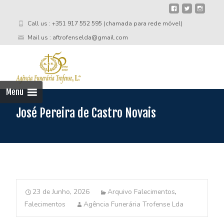
Call us : +351 917 552 595 (chamada para rede móvel)
Mail us : aftrofenselda@gmail.com
Skip
to
cont
Menu
José Pereira de Castro Novais
23 de Junho, 2026
Arquivo Falecimentos
,
Falecimentos
Agência Funerária Trofense Lda