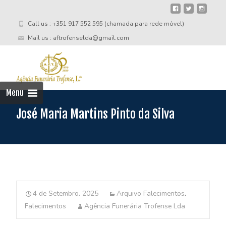
Call us : +351 917 552 595 (chamada para rede móvel)
Mail us : aftrofenselda@gmail.com
Skip
to
cont
Menu
José Maria Martins Pinto da Silva
4 de Setembro, 2025
Arquivo Falecimentos
,
Falecimentos
Agência Funerária Trofense Lda