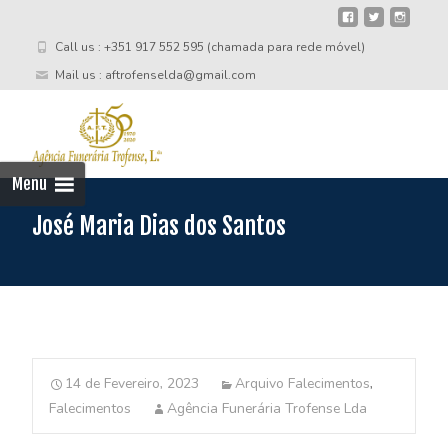
Call us : +351 917 552 595 (chamada para rede móvel)
Mail us : aftrofenselda@gmail.com
Skip
to
cont
Menu
José Maria Dias dos Santos
14 de Fevereiro, 2023
Arquivo Falecimentos
,
Falecimentos
Agência Funerária Trofense Lda