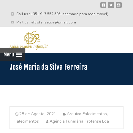
Call us : +351 917 552 595 (chamada para rede móvel)
Mail us : aftrofenselda@gmail.com
Skip
to
cont
Menu
José Maria da Silva Ferreira
28 de Agosto, 2021
Arquivo Falecimentos
,
Falecimentos
Agência Funerária Trofense Lda