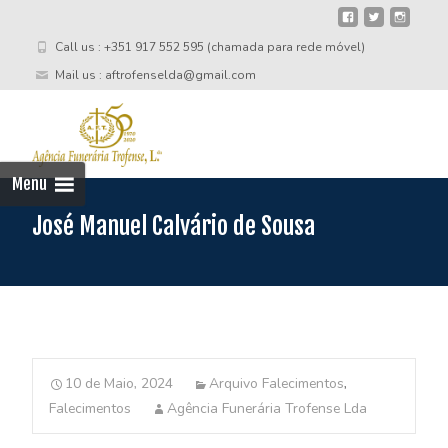
Call us : +351 917 552 595 (chamada para rede móvel)
Mail us : aftrofenselda@gmail.com
Skip
to
cont
Menu
José Manuel Calvário de Sousa
10 de Maio, 2024
Arquivo Falecimentos
,
Falecimentos
Agência Funerária Trofense Lda