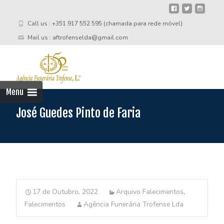
Call us : +351 917 552 595 (chamada para rede móvel)
Mail us : aftrofenselda@gmail.com
Skip
to
cont
Menu
José Guedes Pinto de Faria
17 de Outubro, 2022
Arquivo Falecimentos
,
Falecimentos
Agência Funerária Trofense Lda