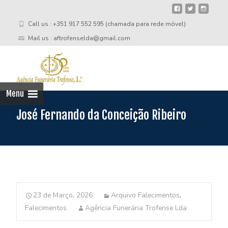
Call us : +351 917 552 595 (chamada para rede móvel)
Mail us : aftrofenselda@gmail.com
Skip
to
cont
Menu
José Fernando da Conceição Ribeiro
23 de Março, 2026
Arquivo Falecimentos
,
Falecimentos
Agência Funerária Trofense Lda