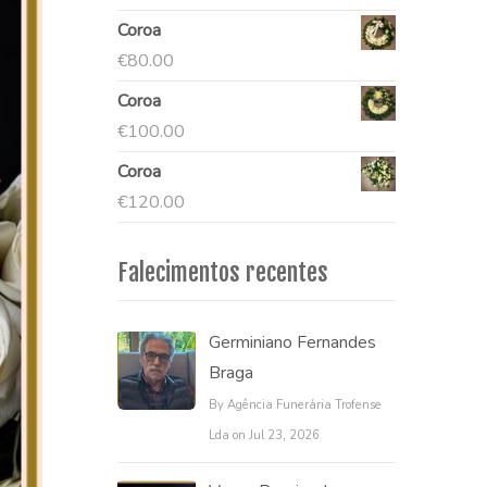
Coroa
€
80.00
Coroa
€
100.00
Coroa
€
120.00
Falecimentos recentes
Germiniano Fernandes
Braga
By Agência Funerária Trofense
Lda on Jul 23, 2026