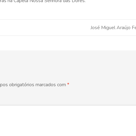
oras na Capela Nossa Senhora das Dores.
José Miguel Araújo F
pos obrigatórios marcados com
*