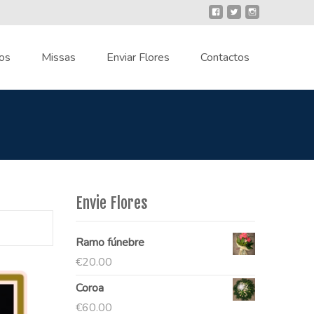
os
Missas
Enviar Flores
Contactos
Envie Flores
Ramo fúnebre
€
20.00
Coroa
€
60.00