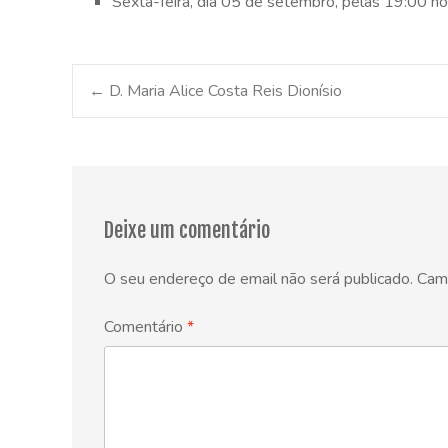
Sexta-feira, dia 05 de setembro, pelas 19:00 h
Post
←
D. Maria Alice Costa Reis Dionísio
navigation
Deixe um comentário
O seu endereço de email não será publicado.
Cam
Comentário
*