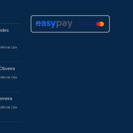
ndes
rofense Lda
Oliveira
rofense Lda
rreira
rofense Lda