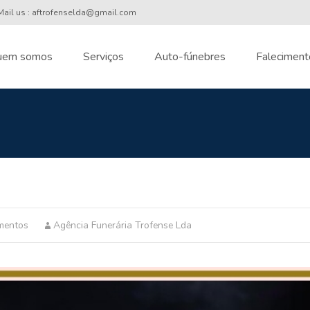
ail us : aftrofenselda@gmail.com
uem somos
Serviços
Auto-fúnebres
Faleciment
nt
mentos
Agência Funerária Trofense Lda