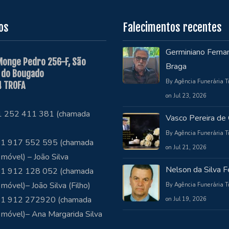
os
Falecimentos recentes
Germiniano Ferna
Monge Pedro 256-F, São
Braga
 do Bougado
By Agência Funerária T
 TROFA
on Jul 23, 2026
51 252 411 381 (chamada
Vasco Pereira de 
By Agência Funerária T
1 917 552 595 (chamada
on Jul 21, 2026
 móvel) – João Silva
Nelson da Silva Fe
1 912 128 052 (chamada
 móvel)– João Silva (Filho)
By Agência Funerária T
51 912 272920 (chamada
on Jul 19, 2026
 móvel)– Ana Margarida Silva