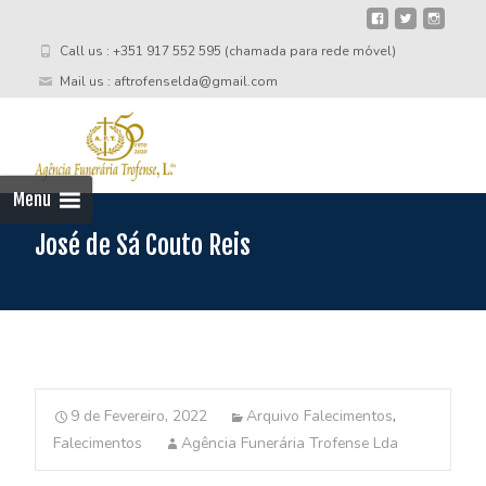
Call us : +351 917 552 595 (chamada para rede móvel)
Mail us : aftrofenselda@gmail.com
Skip
to
cont
Menu
José de Sá Couto Reis
9 de Fevereiro, 2022
Arquivo Falecimentos
,
Falecimentos
Agência Funerária Trofense Lda