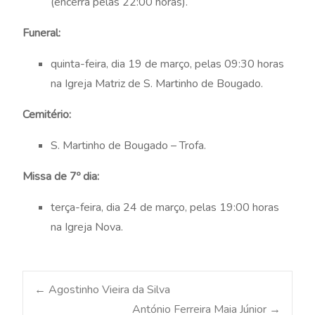
(encerra pelas 22:00 horas).
Funeral:
quinta-feira, dia 19 de março, pelas 09:30 horas
na Igreja Matriz de S. Martinho de Bougado.
Cemitério:
S. Martinho de Bougado – Trofa.
Missa de 7º dia:
terça-feira, dia 24 de março, pelas 19:00 horas
na Igreja Nova.
Post
←
Agostinho Vieira da Silva
António Ferreira Maia Júnior
→