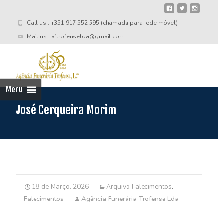
Call us : +351 917 552 595 (chamada para rede móvel)
Mail us : aftrofenselda@gmail.com
Skip
to
cont
Menu
José Cerqueira Morim
18 de Março, 2026
Arquivo Falecimentos
,
Falecimentos
Agência Funerária Trofense Lda